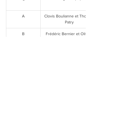
A
Clovis Boulianne et Thomas 
Patry
B
Frédéric Bernier et Olivier 
Desbiens
14 ans et moins
Léon Lévesque et Simon 
Bourret
12 ans et moins
Charlotte Harvey et Charles 
Courtois
10 ans et moins
Léo Dumont
Précédent
Suivant